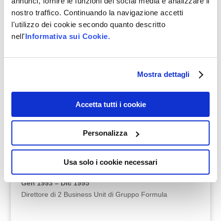
annunci, fornire le funzioni dei social media e analizzare il
nostro traffico. Continuando la navigazione accetti
l'utilizzo dei cookie secondo quanto descritto
Gen 1996 – Dic 2000
nell'
Informativa sui Cookie.
Direttore dell’Area Politiche per i Cittadini e
l’Informazione del Comune di Pesaro
Dalla posizione dipendevano: Direttore del Settore
Certificazione e Informazione: Anagrafe, Stato
Mostra dettagli
Civile(dirigente), Polizia Mortuaria, Ufficio Relazioni con il
Pubblico; Comandate della Polizia Municipale (dirigente);
Accetta tutti i cookie
Responsabile dell’Ufficio Traffico (dirigente); Direttore del
Settore Sistemi Informativi (dirigente); decentramento: 8
circoscrizioni:
Personalizza
270 persone di cui 4 Dirigenti
Membro del Comitato di Direzione
Usa solo i cookie necessari
Gen 1993 – Dic 1995
Direttore di 2 Business Unit di Gruppo Formula