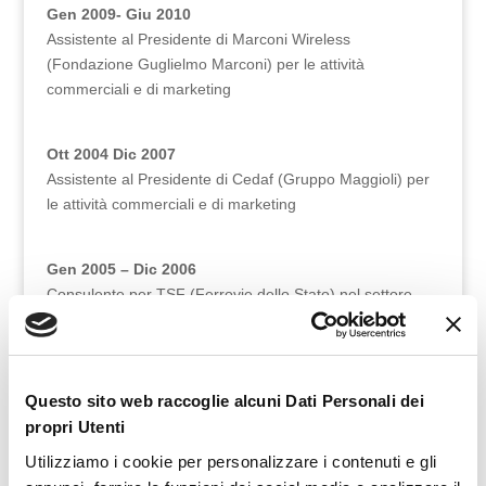
Gen 2009- Giu 2010
Assistente al Presidente di Marconi Wireless
(Fondazione Guglielmo Marconi) per le attività
commerciali e di marketing
Ott 2004 Dic 2007
Assistente al Presidente di Cedaf (Gruppo Maggioli) per
le attività commerciali e di marketing
Gen 2005 – Dic 2006
Consulente per TSF (Ferrovie dello Stato) nel settore
delle tecnologie innovative per i viaggiatori
Gen 2001 – Set 2004
Questo sito web raccoglie alcuni Dati Personali dei
Amministratore Delegato di Markanet, la società creata
propri Utenti
dalla municipalizzata di Pesaro (Aspes Gruppo Hera)
nell’agosto 2000, per il cablaggio della città e lo sviluppo
Utilizziamo i cookie per personalizzare i contenuti e gli
di portali cittadini